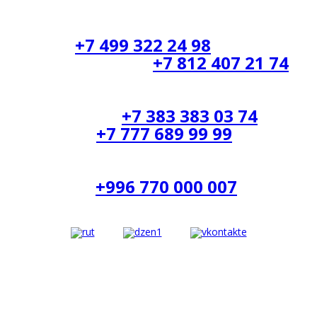
Москва:
+7 499 322 24 98
Санкт-Петербург:
+7 812 407 21 74
Новосибирск:
+7 383 383 03 74
Казахстан:
+7 777 689 99 99
Киргизия:
+996 770 000 007
Информация, размещенная на сайте, не является
публичной офертой.
Мы получаем и обрабатываем персональные данные
посетителей нашего сайта в соответствии с
Положением об обработке персональных данных.