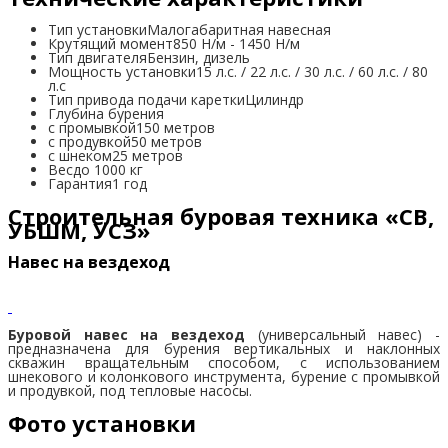
Тип установки
Малогабаритная навесная
Крутящий момент
850 Н/м - 1450 Н/м
Тип двигателя
Бензин, дизель
Мощность установки
15 л.с. / 22 л.с. / 30 л.с. / 60 л.с. / 80
л.с
Тип привода подачи каретки
Цилиндр
Глубина бурения
с промывкой
150 метров
с продувкой
50 метров
с шнеком
25 метров
Вес
до 1000 кг
Гарантия
1 год
Строительная буровая техника «СВ,
УБШМ, УСЗ»
Навес на вездеход
Буровой навес на вездеход
(универсальный навес) -
предназначена для бурения вертикальных и наклонных
скважин вращательным способом, с использованием
шнекового и колонкового инструмента, бурение с промывкой
и продувкой, под тепловые насосы.
Фото установки