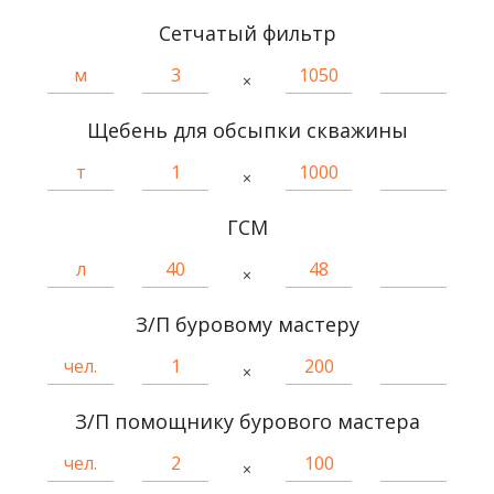
Сетчатый фильтр
×
Щебень для обсыпки скважины
×
ГСМ
×
З/П буровому мастеру
×
З/П помощнику бурового мастера
×