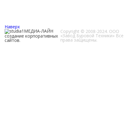
публичной офертой.
Мы получаем и обрабатываем персональные
данные посетителей нашего сайта в соответствии с
Положением об обработке персональных данных.
Наверх
МЕДИА-ЛАЙН
Copyright © 2008-2024. ООО
«Завод Буровой Техники» Все
создание корпоративных
права защищены.
сайтов.