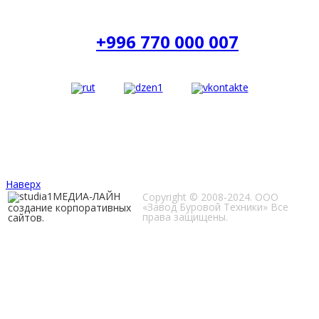
Киргизия:
+996 770 000 007
Информация, размещенная на сайте, не является
публичной офертой.
Мы получаем и обрабатываем персональные данные
посетителей нашего сайта в соответствии с
Положением об обработке персональных данных.
Наверх
МЕДИА-ЛАЙН
Copyright © 2008-2024. ООО
«Завод Буровой Техники» Все
создание корпоративных
права защищены.
сайтов.