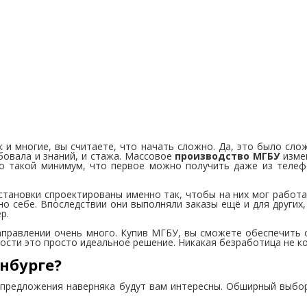
и многие, вы считаете, что начать сложно. Да, это было сложн
бовала и знаний, и стажа. Массовое
производство МГБУ
измен
но такой минимум, что первое можно получить даже из телеф
установки спроектированы именно так, чтобы на них мог работ
о себе. Впоследствии они выполняли заказы ещё и для других,
р.
направлении очень много. Купив МГБУ, вы сможете обеспечить 
сти это просто идеальное решение. Никакая безработица не ко
нбурге?
 предложения наверняка будут вам интересны. Обширный выбор 