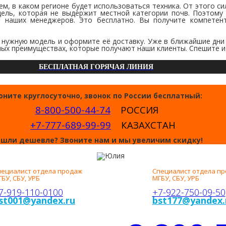
, в каком регионе будет использоваться техника. От этого силь
дель, которая не выдержит местной категории почв. Поэтому
ю наших менеджеров. Это бесплатно. Вы получите компетен
 нужную модель и оформите её доставку. Уже в ближайшие дни
ных преимуществах, которые получают наши клиенты. Спешите и
БЕСПЛАТНАЯ ГОРЯЧАЯ ЛИНИЯ
оните круглосуточно, звонок по России бесплатный:
8-800-500-44-74
РОССИЯ
+7-777-689-99-99
КАЗАХСТАН
шли дешевле? Звоните нам и мы увеличим скидку!
ИКИТА
ЮЛИЯ
АВИЛОВ
ЛОБОДИНА
пециалист отдела продаж
Специалист отдела п
БУ, СБУ, УРБ
МГБУ, СБУ, УРБ
7-919-110-0100
+7-922-750-09-50
st001@yandex.ru
bst177@yandex.