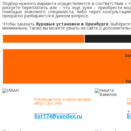
Подбор нужного варианта осуществляется в соответствии с тем
рискуете переплатить или – что ещё хуже – приобрести мо
помощью знакомого специалиста, либо через консультаци
прекрасно разбираются в данном вопросе.
Чтобы заказать
буровые установки в Оренбурге
, выберите
минимальна. Также вы можете узнать на сайте о дополнитель
Зв
На
ИВАН
Н
СМИРНОВ
В
Руководитель отдела продаж
С
МГБУ, СБУ, УРБ
МГ
+7-922-71-77-222
+
bst174@yandex.ru
b