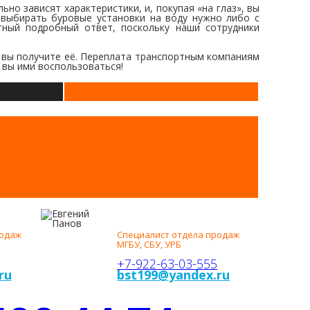
но зависят характеристики, и, покупая «на глаз», вы
 выбирать буровые установки на воду нужно либо с
тный подробный ответ, поскольку наши сотрудники
 вы получите её. Переплата транспортным компаниям
 вы ими воспользоваться!
ЕВГЕНИЙ
ПАНОВ
родаж
Специалист отдела продаж
МГБУ, СБУ, УРБ
+7-922-63-03-555
ru
bst199@yandex.ru